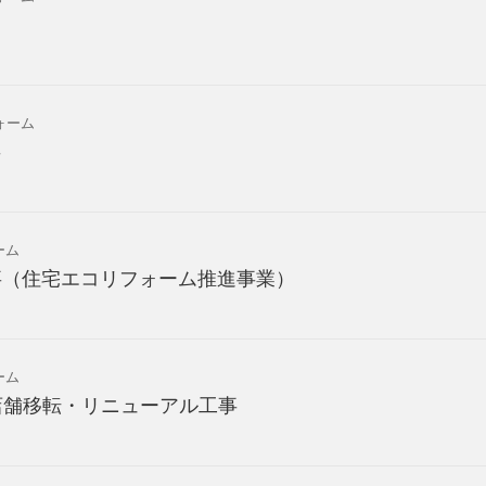
ォーム
事
ーム
事（住宅エコリフォーム推進事業）
ーム
e 様 店舗移転・リニューアル工事